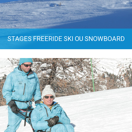
tion ou perfectionnement au snowboard, en cours collecti
sonnes maximum, encadrés par des snowboarders diplô
PLUS D'INFOS
STAGES FREERIDE SKI OU SNOWBOARD
ndre à glisser sur tous types de neige, en ski ou en snow
avec une approché sécurisée du ski hors-piste.
PLUS D'INFOS