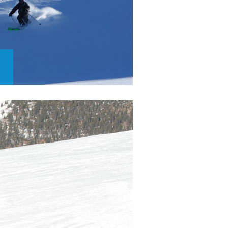
fs de 8
més.
board,