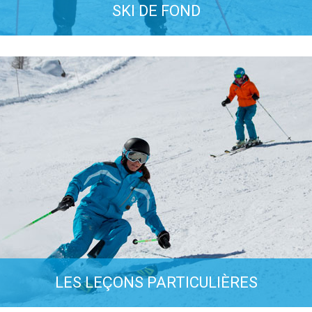
SKI DE FOND
laisir des glisses nordiques pour enfants et adultes : ska
classique, nordique.
PLUS D'INFOS
LES LEÇONS PARTICULIÈRES