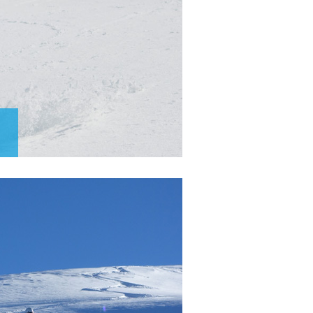
tés à 8
.