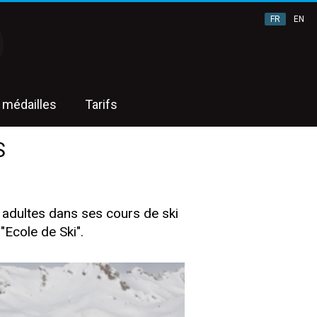
FR
EN
 médailles
Tarifs
S
s adultes dans ses cours de ski
"Ecole de Ski".