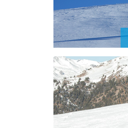
Initia
per
Appre