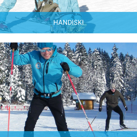
HANDISKI
a spécialité handiski/handisport permet l'enseignement 
pagnement des personnes à mobilité réduite grâce à du 
spécifique.
PLUS D'INFOS