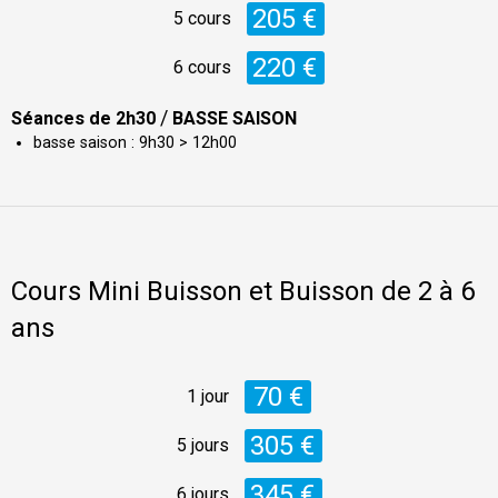
205 €
5 cours
220 €
6 cours
/
Séances de 2h30
BASSE SAISON
basse saison : 9h30 > 12h00
Cours Mini Buisson et Buisson de 2 à 6
ans
70 €
1 jour
305 €
5 jours
345 €
6 jours