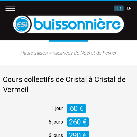
FR
EN
Haute saison = vacances de Noël et de Février
Cours collectifs de Cristal à Cristal de
Vermeil
60 €
1 jour
260 €
5 jours
290 €
6 jours